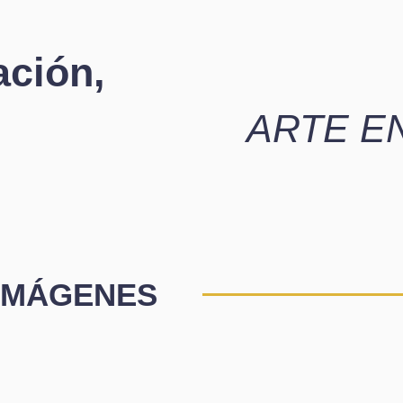
ación,
ARTE E
 IMÁGENES