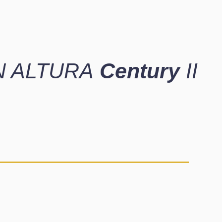
N ALTURA
Century
II